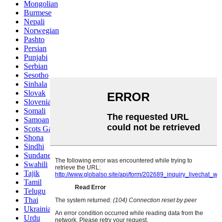
Mongolian
Burmese
Nepali
Norwegian
Pashto
Persian
Punjabi
Serbian
Sesotho
Sinhala
Slovak
Slovenian
Somali
Samoan
Scots Gaelic
Shona
Sindhi
Sundanese
Swahili
Tajik
Tamil
Telugu
Thai
Ukrainian
Urdu