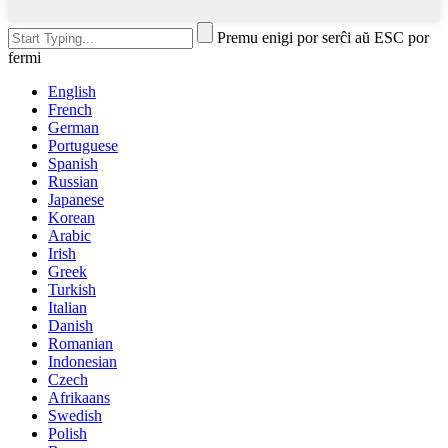
Premu enigi por serĉi aŭ ESC por
fermi
English
French
German
Portuguese
Spanish
Russian
Japanese
Korean
Arabic
Irish
Greek
Turkish
Italian
Danish
Romanian
Indonesian
Czech
Afrikaans
Swedish
Polish