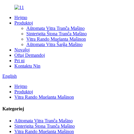
Hejmo
Produktoj
Aŭtomata Vitra Tranĉa Maŝino
Sinterigita Ŝtona Tranĉa Maŝino
Vitra Rando Muelanta Maŝinon
Aŭtomata Vitra Ŝarĝa Maŝino
Novaĵoj
Oftaj Demandoj
Pri ni
Kontaktu Nin
English
Hejmo
Produktoj
Vitra Rando Muelanta Maŝinon
Kategorioj
Aŭtomata Vitra Tranĉa Maŝino
Sinterigita Ŝtona Tranĉa Maŝino
Vitra Rando Muelanta Maŝinon