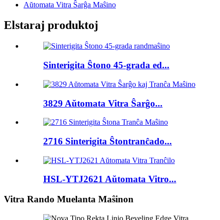
Aŭtomata Vitra Ŝarĝa Maŝino
Elstaraj produktoj
Sinterigita Ŝtono 45-grada ed...
3829 Aŭtomata Vitra Ŝarĝo...
2716 Sinterigita Ŝtontranĉado...
HSL-YTJ2621 Aŭtomata Vitro...
Vitra Rando Muelanta Maŝinon