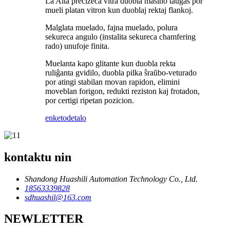
La Alta precizeca vitra duobla maŝino taŭgas por
mueli platan vitron kun duoblaj rektaj flankoj.
Malglata muelado, fajna muelado, polura
sekureca angulo (instalita sekureca chamfering
rado) unufoje finita.
Muelanta kapo glitante kun duobla rekta
ruliĝanta gvidilo, duobla pilka ŝraŭbo-veturado
por atingi stabilan movan rapidon, elimini
moveblan forigon, redukti reziston kaj frotadon,
por certigi ripetan pozicion.
enketo
detalo
kontaktu nin
Shandong Huashili Automation Technology Co., Ltd.
18563339828
sdhuashil@163.com
NEWLETTER